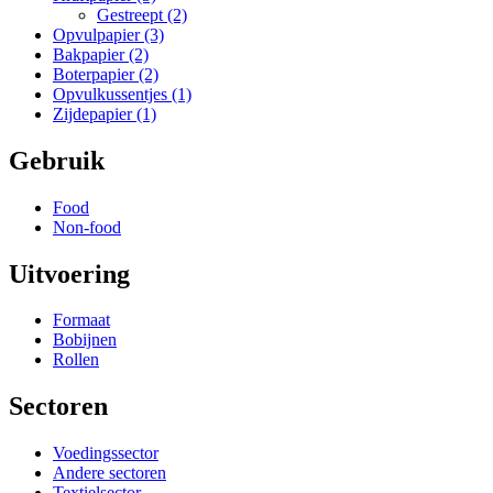
Gestreept
(2)
Opvulpapier
(3)
Bakpapier
(2)
Boterpapier
(2)
Opvulkussentjes
(1)
Zijdepapier
(1)
Gebruik
Food
Non-food
Uitvoering
Formaat
Bobijnen
Rollen
Sectoren
Voedingssector
Andere sectoren
Textielsector