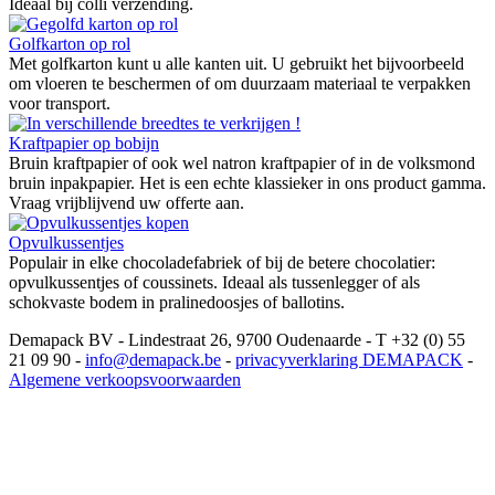
Ideaal bij colli verzending.
Golfkarton op rol
Met golfkarton kunt u alle kanten uit. U gebruikt het bijvoorbeeld
om vloeren te beschermen of om duurzaam materiaal te verpakken
voor transport.
Kraftpapier op bobijn
Bruin kraftpapier of ook wel natron kraftpapier of in de volksmond
bruin inpakpapier. Het is een echte klassieker in ons product gamma.
Vraag vrijblijvend uw offerte aan.
Opvulkussentjes
Populair in elke chocoladefabriek of bij de betere chocolatier:
opvulkussentjes of coussinets. Ideaal als tussenlegger of als
schokvaste bodem in pralinedoosjes of ballotins.
Demapack BV - Lindestraat 26, 9700 Oudenaarde - T +32 (0) 55
21 09 90 -
info@demapack.be
-
privacyverklaring DEMAPACK
-
Algemene verkoopsvoorwaarden