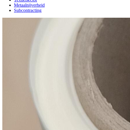
Metaalnijverheid
Subcontracting