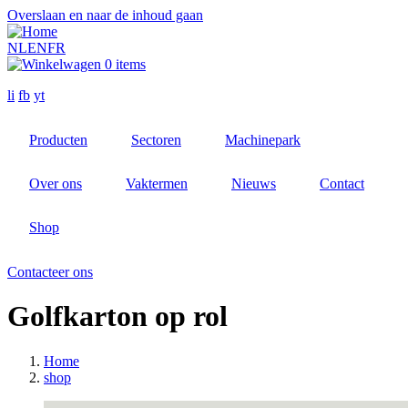
Overslaan en naar de inhoud gaan
NL
EN
FR
0 items
li
fb
yt
Producten
Sectoren
Machinepark
Over ons
Vaktermen
Nieuws
Contact
Shop
Contacteer ons
Golfkarton op rol
Home
shop