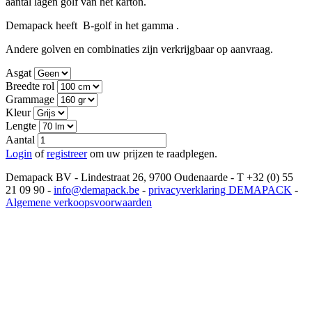
aantal lagen golf van het karton.
Demapack heeft B-golf in het gamma .
Andere golven en combinaties zijn verkrijgbaar op aanvraag.
Asgat
Breedte rol
Grammage
Kleur
Lengte
Aantal
Login
of
registreer
om uw prijzen te raadplegen.
Demapack BV - Lindestraat 26, 9700 Oudenaarde - T +32 (0) 55
21 09 90 -
info@demapack.be
-
privacyverklaring DEMAPACK
-
Algemene verkoopsvoorwaarden