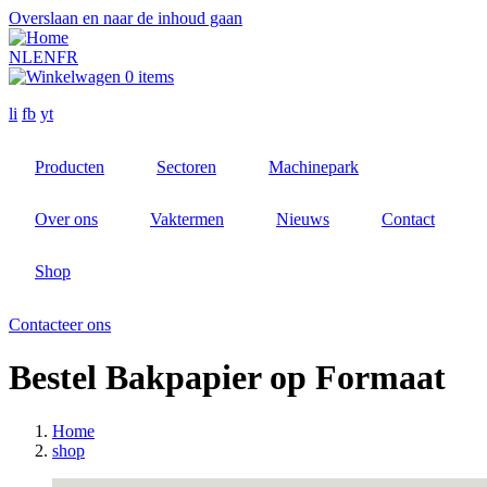
Overslaan en naar de inhoud gaan
NL
EN
FR
0 items
li
fb
yt
Producten
Sectoren
Machinepark
Over ons
Vaktermen
Nieuws
Contact
Shop
Contacteer ons
Bestel Bakpapier op Formaat
Home
shop