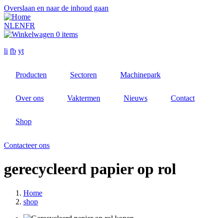
Overslaan en naar de inhoud gaan
NL
EN
FR
0 items
li
fb
yt
Producten
Sectoren
Machinepark
Over ons
Vaktermen
Nieuws
Contact
Shop
Contacteer ons
gerecycleerd papier op rol
Home
shop